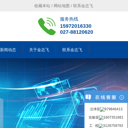
收藏本站
/
网站地图
/
联系金志飞
服务热线
15972016330
027-88120620
新闻动态
关于金志飞
联系金志飞
洁净室
实验室
工 程